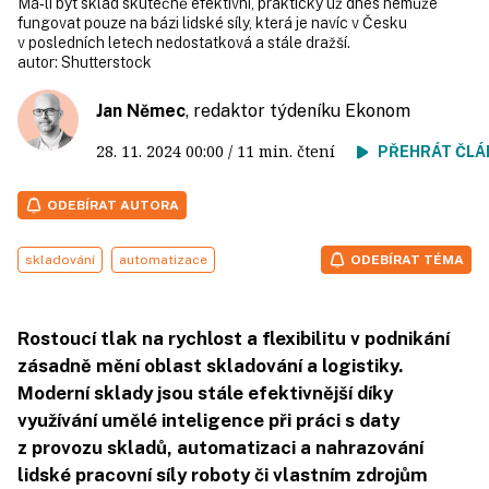
Má‑li být sklad skutečně efektivní, prakticky už dnes nemůže
fungovat pouze na bázi lidské síly, která je navíc v Česku
v posledních letech nedostatková a stále dražší.
autor:
Shutterstock
Jan Němec
, redaktor týdeníku Ekonom
28. 11. 2024
00:00
/ 11 min. čtení
PŘEHRÁT ČLÁ
ODEBÍRAT AUTORA
skladování
automatizace
ODEBÍRAT TÉMA
Rostoucí tlak na rychlost a flexibilitu v podnikání
zásadně mění oblast skladování a logistiky.
Moderní sklady jsou stále efektivnější díky
využívání umělé inteligence při práci s daty
z provozu skladů, automatizaci a nahrazování
lidské pracovní síly roboty či vlastním zdrojům