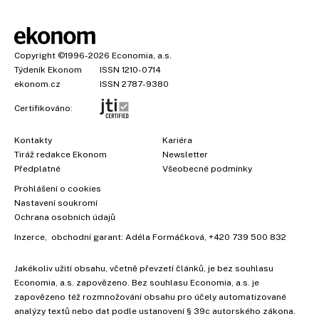
Copyright
©1996-2026
Economia, a.s.
Týdeník Ekonom
ISSN 1210-0714
ekonom.cz
ISSN 2787-9380
Certifikováno:
Kontakty
Kariéra
Tiráž redakce Ekonom
Newsletter
Předplatné
Všeobecné podmínky
Prohlášení o cookies
×
Nastavení soukromí
Ochrana osobních údajů
Inzerce
, obchodní garant:
Adéla Formáčková
,
+420 739 500 832
Jakékoliv užití obsahu, včetně převzetí článků, je bez souhlasu
Economia, a.s. zapovězeno. Bez souhlasu Economia, a.s. je
zapovězeno též rozmnožování obsahu pro účely automatizované
analýzy textů nebo dat podle ustanovení § 39c autorského zákona.