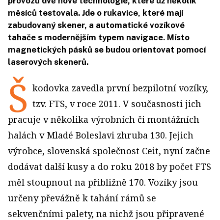
provozů dvě nové technologie, které už několik
měsíců testovala. Jde o rukavice, které mají
zabudovaný skener, a automatické vozíkové
tahače s modernějším typem navigace. Místo
magnetických pásků se budou orientovat pomocí
laserových skenerů.
Š
kodovka zavedla první bezpilotní vozíky,
tzv. FTS, v roce 2011. V současnosti jich
pracuje v několika výrobních či montážních
halách v Mladé Boleslavi zhruba 130. Jejich
výrobce, slovenská společnost Ceit, nyní začne
dodávat další kusy a do roku 2018 by počet FTS
měl stoupnout na přibližně 170. Vozíky jsou
určeny převážně k tahání rámů se
sekvenčními palety, na nichž jsou připravené