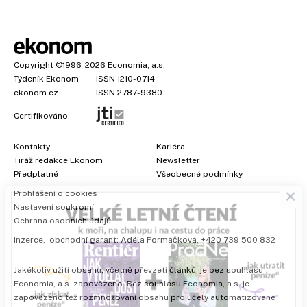
Copyright
©1996-2026
Economia, a.s.
Týdeník Ekonom
ISSN 1210-0714
ekonom.cz
ISSN 2787-9380
Certifikováno:
Kontakty
Kariéra
Tiráž redakce Ekonom
Newsletter
×
Předplatné
Všeobecné podmínky
Prohlášení o cookies
Nastavení soukromí
Ochrana osobních údajů
Inzerce
, obchodní garant:
Adéla Formáčková
,
+420 739 500 832
Jakékoliv užití obsahu, včetně převzetí článků, je bez souhlasu
Economia, a.s. zapovězeno. Bez souhlasu Economia, a.s. je
zapovězeno též rozmnožování obsahu pro účely automatizované