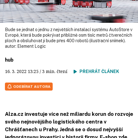
Bude se jednat o jednu z největších instalací systému AutoStore v
Evropě, která bude pokrývat přibližně osm tisíc metrů čtverečních
ploch a obsluhovat ji bude přes 400 robotů (ilustrační snímek).
autor:
Element Logic
hub
16. 3. 2022
13:25
/ 3 min. čtení
PŘEHRÁT ČLÁNEK
ODEBÍRAT AUTORA
Alza.cz investuje více než miliardu korun do rozvoje
svého nejnovějšího logistického centra v
Chrášťanech u Prahy. Jedná se o dosud nejvyšší
jednorázovou investici v historii firmy. E-shop zde