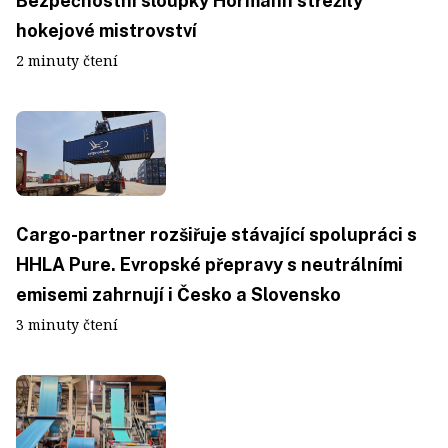
Bezpečnostní sloupky Hörmann střežily
hokejové mistrovství
2 minuty čtení
Cargo-partner rozšiřuje stávající spolupráci s
HHLA Pure. Evropské přepravy s neutrálními
emisemi zahrnují i Česko a Slovensko
3 minuty čtení