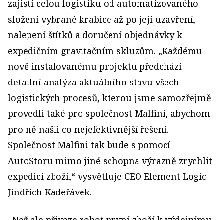
zajistí celou logistiku od automatizovaného
složení vybrané krabice až po její uzavření,
nalepení štítků a doručení objednávky k
expedičním gravitačním skluzům. „Každému
nově instalovanému projektu předchází
detailní analýza aktuálního stavu všech
logistických procesů, kterou jsme samozřejmě
provedli také pro společnost Malfini, abychom
pro ně našli co nejefektivnější řešení.
Společnost Malfini tak bude s pomocí
AutoStoru mimo jiné schopna výrazně zrychlit
expedici zboží,“ vysvětluje CEO Element Logic
Jindřich Kadeřávek.
„Než ale přiveze robot první zboží k výdejnímu