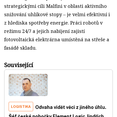
strategickými cíli Malfini v oblasti aktivního
snižování uhlíkové stopy – je velmi efektivní i
z hlediska spotřeby energie. Práci robotů v
režimu 24/7 a jejich nabíjení zajistí
fotovoltaická elektrárna umístěná na střeše a
fasádě skladu.
Související
LOGISTIKA
Odvaha vidět věci z jiného úhlu.
Šéf české pobočky Element Logic Jindřich