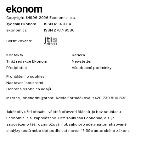
Copyright
©1996-2026
Economia, a.s.
Týdeník Ekonom
ISSN 1210-0714
ekonom.cz
ISSN 2787-9380
Certifikováno:
Kontakty
Kariéra
Tiráž redakce Ekonom
Newsletter
×
Předplatné
Všeobecné podmínky
Prohlášení o cookies
Nastavení soukromí
Ochrana osobních údajů
Inzerce
, obchodní garant:
Adéla Formáčková
,
+420 739 500 832
Jakékoliv užití obsahu, včetně převzetí článků, je bez souhlasu
Economia, a.s. zapovězeno. Bez souhlasu Economia, a.s. je
zapovězeno též rozmnožování obsahu pro účely automatizované
analýzy textů nebo dat podle ustanovení § 39c autorského zákona.