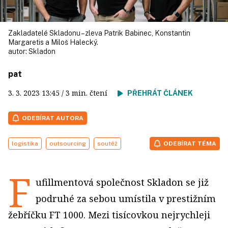
Zakladatelé Skladonu – zleva Patrik Babinec, Konstantin
Margaretis a Miloš Halecký.
autor:
Skladon
pat
3. 3. 2023
13:45
/ 3 min. čtení
PŘEHRÁT ČLÁNEK
ODEBÍRAT AUTORA
logistika
outsourcing
soutěž
ODEBÍRAT TÉMA
F
ufillmentová společnost Skladon se již
podruhé za sebou umístila v prestižním
žebříčku FT 1000. Mezi tisícovkou nejrychleji