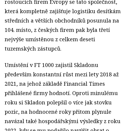
rostoucích firem Evropy se tato společnost,
která kompletně zajišťuje logistiku desítkám
středních a větších obchodníků posunula na
104. místo, z českých firem pak byla třetí
nejvýše umístěnou z celkem deseti
tuzemských zástupců.
Umístění v FT 1000 zajistil Skladonu
především konstantní růst mezi lety 2018 až
2021, na jehož základě Financial Times
přihlášené firmy hodnotí. Oproti minulému
roku si Skladon polepšil o více jak stovku
pozic, na hodnocené roky přitom plynule
navázal také hospodářskými výsledky z roku
2022, kdy se mu podařilo navýšit obrat o