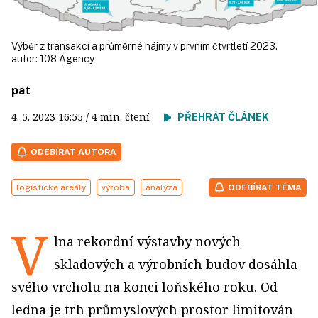
Výběr z transakcí a průměrné nájmy v prvním čtvrtletí 2023.
autor:
108 Agency
pat
4. 5. 2023
16:55
/ 4 min. čtení
PŘEHRÁT ČLÁNEK
ODEBÍRAT AUTORA
logistické areály
výroba
analýza
ODEBÍRAT TÉMA
V
lna rekordní výstavby nových
skladových a výrobních budov dosáhla
svého vrcholu na konci loňského roku. Od
ledna je trh průmyslových prostor limitován