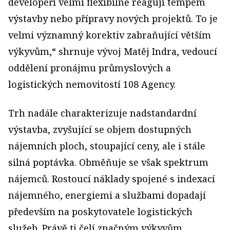
developeři velmi flexibilně reagují tempem
výstavby nebo přípravy nových projektů. To je
velmi významný korektiv zabraňující větším
výkyvům,“ shrnuje vývoj Matěj Indra, vedoucí
oddělení pronájmu průmyslových a
logistických nemovitostí 108 Agency.
Trh nadále charakterizuje nadstandardní
výstavba, zvyšující se objem dostupných
nájemních ploch, stoupající ceny, ale i stále
silná poptávka. Obměňuje se však spektrum
nájemců. Rostoucí náklady spojené s indexací
nájemného, energiemi a službami dopadají
především na poskytovatele logistických
služeb. Právě ti čelí značným výkyvům