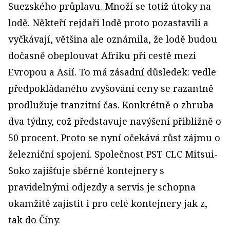
Suezského průplavu. Množí se totiž útoky na
lodě. Někteří rejdaři lodě proto pozastavili a
vyčkávají, většina ale oznámila, že lodě budou
dočasně obeplouvat Afriku při cestě mezi
Evropou a Asií. To má zásadní důsledek: vedle
předpokládaného zvyšování ceny se razantně
prodlužuje tranzitní čas. Konkrétně o zhruba
dva týdny, což představuje navýšení přibližně o
50 procent. Proto se nyní očekává růst zájmu o
železniční spojení. Společnost PST CLC Mitsui-
Soko zajišťuje sběrné kontejnery s
pravidelnými odjezdy a servis je schopna
okamžitě zajistit i pro celé kontejnery jak z,
tak do Číny.