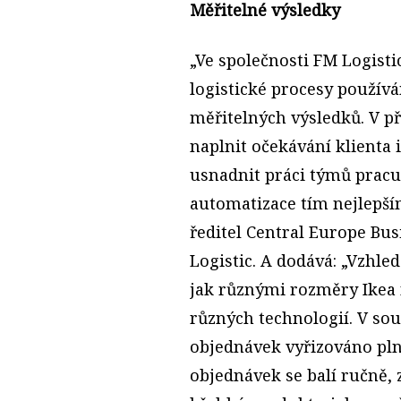
Měřitelné výsledky
„Ve společnosti FM Logisti
logistické procesy použív
měřitelných výsledků. V př
naplnit očekávání klienta 
usnadnit práci týmů pracuj
automatizace tím nejlepší
ředitel Central Europe Bus
Logistic. A dodává: „Vzhle
jak různými rozměry Ikea 
různých technologií. V so
objednávek vyřizováno pl
objednávek se balí ručně, 