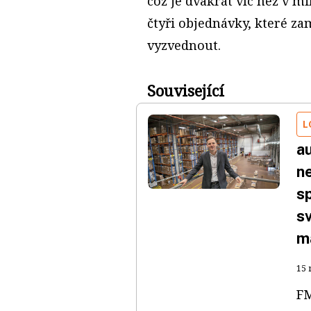
což je dvakrát víc než v m
čtyři objednávky, které 
vyzvednout.
Související
L
a
n
s
sv
m
15 
FM