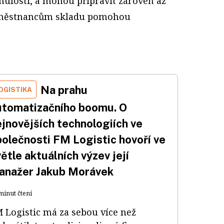
inulosti, a mohou připravit zároveň až
zaměstnancům skladu pomohou
Na prahu
OGISTIKA
utomatizačního boomu. O
ejnovějších technologiích ve
polečnosti FM Logistic hovoří ve
ětle aktuálních výzev její
anažer Jakub Morávek
minut čtení
 Logistic má za sebou více než