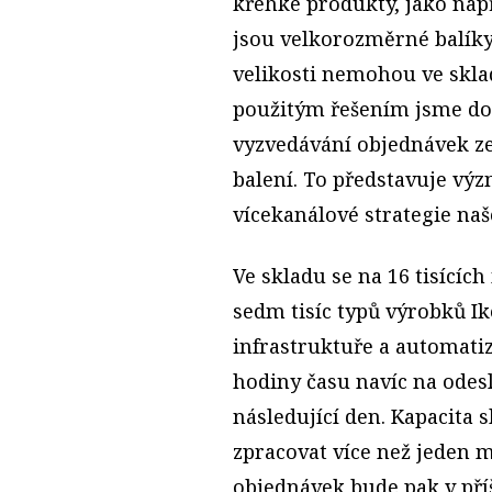
křehké produkty, jako např
jsou velkorozměrné balíky,
velikosti nemohou ve skla
použitým řešením jsme dos
vyzvedávání objednávek ze 
balení. To představuje výz
vícekanálové strategie naš
Ve skladu se na 16 tisícíc
sedm tisíc typů výrobků Ik
infrastruktuře a automatiz
hodiny času navíc na odes
následující den. Kapacita
zpracovat více než jeden 
objednávek bude pak v příš