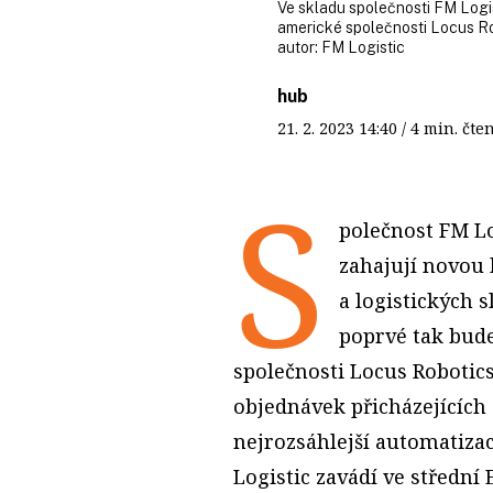
Ve skladu společnosti FM Logi
americké společnosti Locus Ro
autor:
FM Logistic
hub
21. 2. 2023
14:40
/ 4 min. č
S
polečnost FM Lo
zahajují novou 
a logistických 
poprvé tak bude
společnosti Locus Robotic
objednávek přicházejících 
nejrozsáhlejší automatizac
Logistic zavádí ve střední 