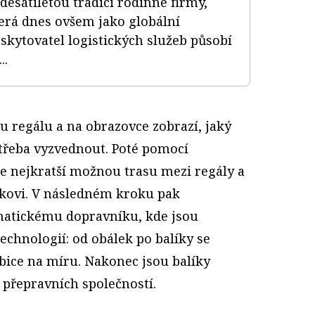
desátiletou tradici rodinné firmy,
erá dnes ovšem jako globální
skytovatel logistických služeb působí
..
u regálu a na obrazovce zobrazí, jaký
otřeba vyzvednout. Poté pomocí
e nejkratší možnou trasu mezi regály a
íkovi. V následném kroku pak
matickému dopravníku, kde jsou
echnologií: od obálek po balíky se
bice na míru. Nakonec jsou balíky
 přepravních společností.