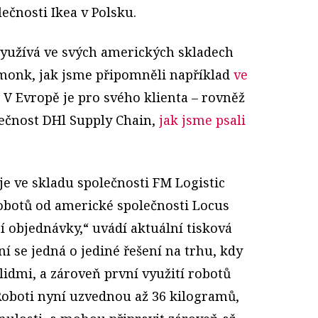
ečnosti Ikea v Polsku.
využívá ve svých amerických skladech
monk, jak jsme připomněli například
ve
. V Evropě je pro svého klienta – rovněž
lečnost DHl Supply Chain,
jak jsme psali
 je ve skladu společnosti FM Logistic
botů od americké společnosti Locus
jí objednávky,“ uvádí aktuální tisková
ní se jedná o jediné řešení na trhu, kdy
 lidmi, a zároveň první využití robotů
Roboti nyní uzvednou až 36 kilogramů,