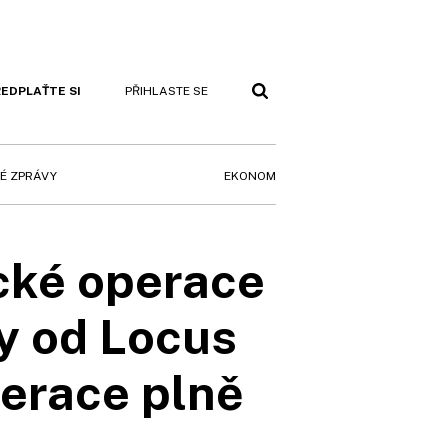
EDPLAŤTE SI
PŘIHLASTE SE
EKONOM
É ZPRÁVY
ické operace
y od Locus
nerace plně