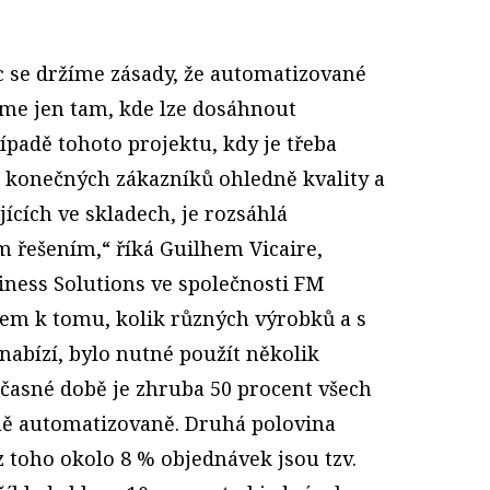
c se držíme zásady, že automatizované
áme jen tam, kde lze dosáhnout
ípadě tohoto projektu, kdy je třeba
i konečných zákazníků ohledně kvality a
ících ve skladech, je rozsáhlá
m řešením,“ říká Guilhem Vicaire,
iness Solutions ve společnosti FM
dem k tomu, kolik různých výrobků a s
nabízí, bylo nutné použít několik
učasné době je zhruba 50 procent všech
ně automatizovaně. Druhá polovina
z toho okolo 8 % objednávek jsou tzv.