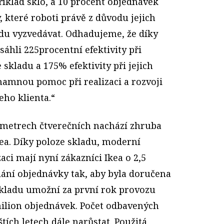
íklad sklo, a 10 procent objednávek
 které roboti právě z důvodu jejich
du vyzvedávat. Odhadujeme, že díky
áhli 225procentní efektivity při
skladu a 175% efektivity při jejich
namnou pomoc při realizaci a rozvoji
eho klienta.“
h metrech čtverečních nachází zhruba
ea. Díky poloze skladu, moderní
aci mají nyní zákazníci Ikea o 2,5
lání objednávky tak, aby byla doručena
 skladu umožní za první rok provozu
milion objednávek. Počet odbavených
tích letech dále narůstat. Použitá