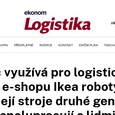
PŘ
SOPIS
PŘEDPLATNÉ
INZERCE
KONTAKT
EDIČNÍ PLÁN
TISKOV
 využívá pro logist
 e-shopu Ikea robot
Její stroje druhé ge